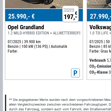
Finanzierung
monatlich ab
€
25.990,- €
27.990,
197,-
Opel Grandland
Volkswag
1.2 MILD-HYBRID EDITION + ALLWETTERREIFEN
1.0 TSI LI
07/2025 |
39.900 km
07/2025 |
50
Benzin |
100 kW (136 PS) |
Automatik
Benzin |
85 k
Farbe:
Farbe: Grau M
Verbrauch
5,
CO
-Emissio
2
P
CO
-Klasse
2
** Die angegebenen Werte wurden nach dem vorgeschriebenen Messver
allein Vergleichszwecken zwischen verschiedenen Fahrzeugtypen. De
durch das Fahrzeug, sondern auch vom Fahrstil, den Straßenverhält