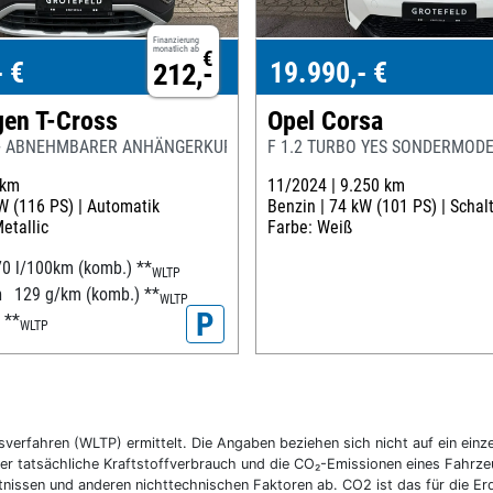
Finanzierung
monatlich ab
€
- €
19.990,- €
212,-
en T-Cross
Opel Corsa
FE + ABNEHMBARER ANHÄNGERKUPPLUNG
F 1.2 TURBO YES SONDERMODE
 km
11/2024 |
9.250 km
W (116 PS) |
Automatik
Benzin |
74 kW (101 PS) |
Schal
etallic
Farbe: Weiß
70 l/100km (komb.)
**
WLTP
n
129 g/km (komb.)
**
WLTP
P
D
**
WLTP
fahren (WLTP) ermittelt. Die Angaben beziehen sich nicht auf ein einzel
r tatsächliche Kraftstoffverbrauch und die CO₂-Emissionen eines Fahrzeu
nissen und anderen nichttechnischen Faktoren ab. CO2 ist das für die E