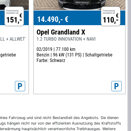
Finanzierung
Finanzierung
monatlich ab
monatlich ab
€
€
14.490,- €
151,-
110,-
Opel Grandland X
LL + ALLWETTERREIFEN
1.2 TURBO INNOVATION + NAVI
02/2019 |
77.100 km
tgetriebe
Benzin |
96 kW (131 PS) |
Schaltgetriebe
Farbe: Schwarz
P
P
nes Fahrzeug und sind nicht Bestandteil des Angebots. Sie dienen
gs hängen nicht nur von der effizienten Ausnutzung des Kraftstoffs
rderwärmung hauptsächlich verantwortliche Treibhausgas. Weitere