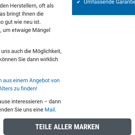
Umfassende Garantie
✔
n Herstellern, oft als
s bringt Ihnen die
o gut wie neu ist.
l, um etwaige Mängel
uns auch die Möglichkeit,
önnen Sie dann wirklich
en aus einem Angebot von
lters zu finden!
use interessieren – dann
enden Sie uns eine
Mail
.
TEILE ALLER MARKEN