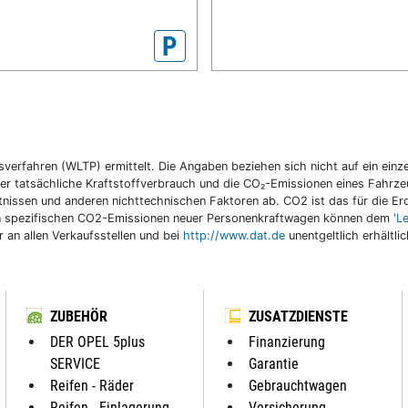
P
fahren (WLTP) ermittelt. Die Angaben beziehen sich nicht auf ein einzel
r tatsächliche Kraftstoffverbrauch und die CO₂-Emissionen eines Fahrzeu
nissen und anderen nichttechnischen Faktoren ab. CO2 ist das für die E
llen spezifischen CO2-Emissionen neuer Personenkraftwagen können dem
'L
an allen Verkaufsstellen und bei
http://www.dat.de
unentgeltlich erhältli
ZUBEHÖR
ZUSATZDIENSTE
DER OPEL 5plus
Finanzierung
SERVICE
Garantie
Reifen - Räder
Gebrauchtwagen
Reifen - Einlagerung
Versicherung