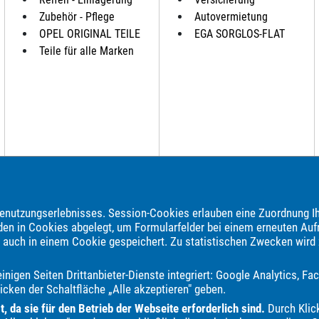
Zubehör - Pflege
Autovermietung
OPEL ORIGINAL TEILE
EGA SORGLOS-FLAT
Teile für alle Marken
nutzungserlebnisses. Session-Cookies erlauben eine Zuordnung Ih
brauchtwagen, Jahreswagen und Neuwagen folgender Automarken an:
den in Cookies abgelegt, um Formularfelder bei einem erneuten Auf
e auch in einem Cookie gespeichert. Zu statistischen Zwecken wird
BMW
Bentley
Borgward
Bürstner
CS Reisemobile
Carado
Elnagh
Etrusco
Eura Mobil
Fiat
Fleurette
Ford
Gene
nigen Seiten Drittanbieter-Dienste integriert: Google Analytics, 
eep
KGM
Kia
Knaus
LMC
Lada
Land Rover
Lexus
icken der Schaltfläche „Alle akzeptieren" geben.
Peugeot
Plymouth
Polestar
Porsche
Pössl
Renault
R
 da sie für den Betrieb der Webseite erforderlich sind.
Durch Klick
Weinsberg
e.GO