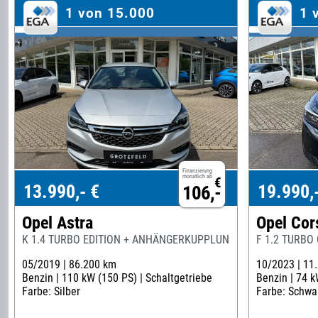
1 von 15.000
1 
Finanzierung
monatlich ab
€
13.990,- €
19.990,
106,-
Opel Astra
Opel Cor
K 1.4 TURBO EDITION + ANHÄNGERKUPPLUNG
F 1.2 TURBO
05/2019 |
86.200 km
10/2023 |
11
Benzin |
110 kW (150 PS) |
Schaltgetriebe
Benzin |
74 k
Farbe: Silber
Farbe: Schwa