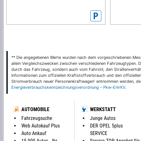
P
** Die angegebenen Werte wurden nach dem vorgeschriebenen Messver
allein Vergleichszwecken zwischen verschiedenen Fahrzeugtypen. De
durch das Fahrzeug, sondern auch vom Fahrstil, den Straßenverhält
Informationen zum offiziellen Kraftstoffverbrauch und den offizie
Stromverbrauch neuer Personenkraftwagen' entnommen werden, der 
Energieverbrauchskennzeichnungsverordnung – Pkw-EnVKV
.
AUTOMOBILE
WERKSTATT
Fahrzeugsuche
Junge Autos
Web Autokauf Plus
DER OPEL 5plus
Auto Ankauf
SERVICE
15.000 Autos - Ihr
Service TOP Angebot für