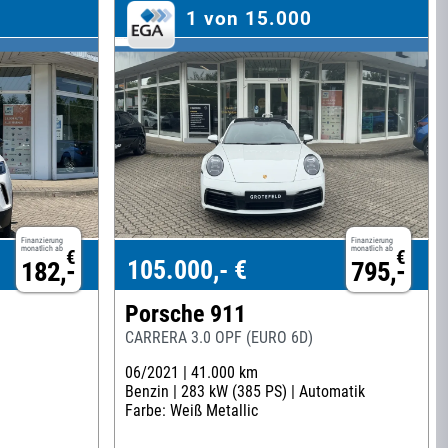
1 von 15.000
Finanzierung
Finanzierung
monatlich ab
monatlich ab
€
€
105.000,- €
182,-
795,-
Porsche 911
CARRERA 3.0 OPF (EURO 6D)
06/2021 |
41.000 km
Benzin |
283 kW (385 PS) |
Automatik
Farbe: Weiß Metallic