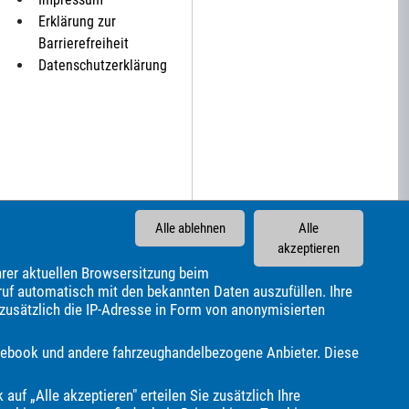
Erklärung zur
Barrierefreiheit
Datenschutzerklärung
Alle ablehnen
Alle
akzeptieren
rer aktuellen Browsersitzung beim
ruf automatisch mit den bekannten Daten auszufüllen. Ihre
 zusätzlich die IP-Adresse in Form von anonymisierten
Carthago
Chausson
Chevrolet
Citroën
Corvette
sis
HYMER / ERIBA / HYMERCAR
Harley-Davidson
Facebook und andere fahrzeughandelbezogene Anbieter. Diese
MAN
MF
MG
MINI
Malibu
Maserati
Maxus
oyal Alloy
Seat
Skoda
Smart
Ssangyong
Subaru
 auf „Alle akzeptieren" erteilen Sie zusätzlich Ihre