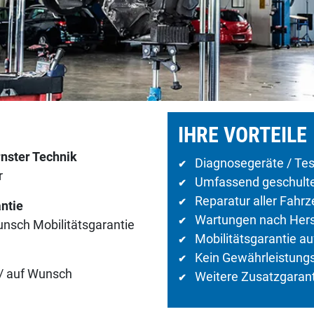
IHRE VORTEILE
nster Technik
Diagnosegeräte / Tes
✔
r
Umfassend geschulte 
✔
Reparatur aller Fahr
✔
ntie
Wartungen nach Herst
✔
Wunsch Mobilitätsgarantie
Mobilitätsgarantie a
✔
Kein Gewährleistungs
✔
 / auf Wunsch
Weitere Zusatzgarant
✔