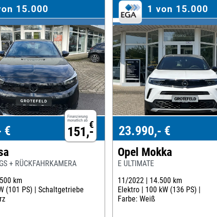
von 15.000
1 von 15.000
Finanzierung
monatlich ab
€
- €
23.990,- €
151,-
sa
Opel Mokka
 GS + RÜCKFAHRKAMERA
E ULTIMATE
.500 km
11/2022 |
14.500 km
W (101 PS) |
Schaltgetriebe
Elektro |
100 kW (136 PS) |
rz
Farbe: Weiß