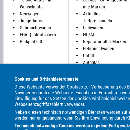
Wunschauto
alle Marken
Neuwagen
Aktuelles
Junge Autos
Tiefpreisangebot
Gebrauchtwagen
Leihwagen
EGA Qualitätscheck
HU/AU
Parkplatz: 0
Reparatur aller Marken
Gebrauchtwagen
Unfall
Autoglas
Cookies und Drittanbieterdienste
ALLE MARKEN BEI UNS IM AUTOHANDEL:
Diese Webseite verwendet Cookies zur Verbesserung des Be
Als Autohändler bieten wir Ihnen in unserem Automarkt Ge
Navigieren durch die Webseite. Eingaben in Formularen wer
Einwilligung für das Setzen der Cookies wird beispielsweis
ALPINA
Abarth
Adria
Aixam
Alfa Romeo
Audi
Webseitenzugriffszählern verwendet.
Cupra
DAF
DFSK
DS Automobiles
Dacia
Dodge
Neben diesen technisch notwendigen Diensten werden auf ei
Hobby
Honda
Hyundai
Infiniti
Itineo
Jaguar
J
werden nur eingebunden, wenn Sie Ihre Einwilligung durch Kl
Mazda
Mercedes-Benz
Mitsubishi
Mooveo
Nissan
Technisch notwendige Cookies werden in jedem Fall gesetzt,
Suzuki
Terex
Tesla
Toyota
Volkswagen
Volvo